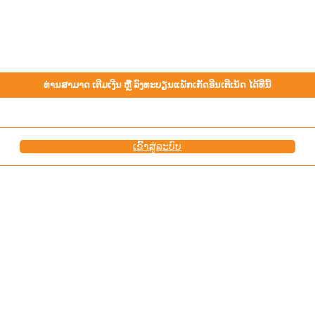
ທ່ານສາມາດ ເຕີມເງີນ ຫຼື ລົງທະບຽນແພັກເກັດອີນເຕີເນັດ ໄດ້ທີ່ນີ້
ເຂົ້າ​ສູ່​ລະ​ບົບ