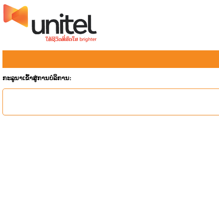
ກະລູນາເຂົ້າສູ່ການບໍລິການ: